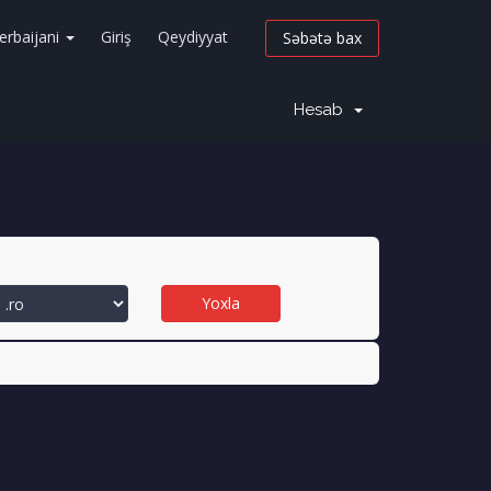
erbaijani
Giriş
Qeydiyyat
Səbətə bax
Hesab
Yoxla