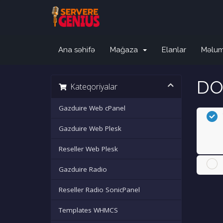
Ana səhifə
Mağaza
Elanlar
Məlum
DO
Kateqoriyalar
Gazduire Web cPanel
Gazduire Web Plesk
Reseller Web Plesk
Gazduire Radio
Reseller Radio SonicPanel
Templates WHMCS