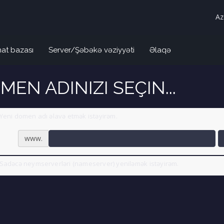
Az
at bazası
Server/Şəbəkə vəziyyəti
Əlaqə
MEN ADINIZI SEÇIN...
Yeni domen adı əlavə etmək istəyirəm.
www.
Sadəcə neymserverləri (nameserver) yeniləmək istəyirəm.