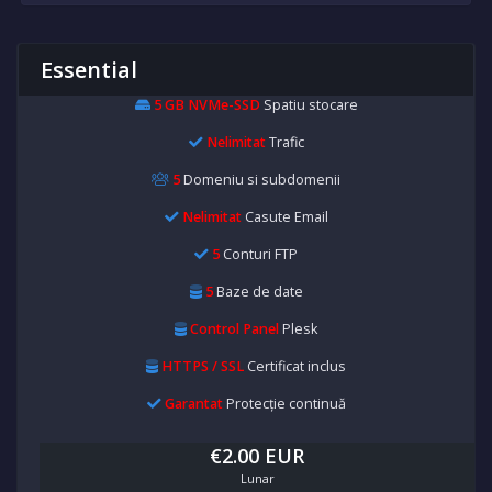
Essential
5 GB NVMe-SSD
Spatiu stocare
Nelimitat
Trafic
5
Domeniu si subdomenii
Nelimitat
Casute Email
5
Conturi FTP
5
Baze de date
Control Panel
Plesk
HTTPS / SSL
Certificat inclus
Garantat
Protecție continuă
€2.00 EUR
Lunar