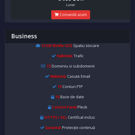
Lunar
Comandă acum
Business
15 GB NVMe-SSD
Spatiu stocare
Nelimitat
Trafic
15
Domeniu si subdomenii
Nelimitat
Casute Email
15
Conturi FTP
15
Baze de date
Control Panel
Plesk
HTTPS / SSL
Certificat inclus
Garantat
Protecție continuă