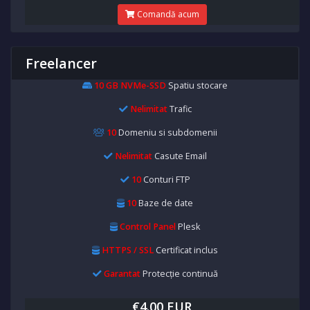
Comandă acum
Freelancer
10 GB NVMe-SSD
Spatiu stocare
Nelimitat
Trafic
10
Domeniu si subdomenii
Nelimitat
Casute Email
10
Conturi FTP
10
Baze de date
Control Panel
Plesk
HTTPS / SSL
Certificat inclus
Garantat
Protecție continuă
€4.00 EUR