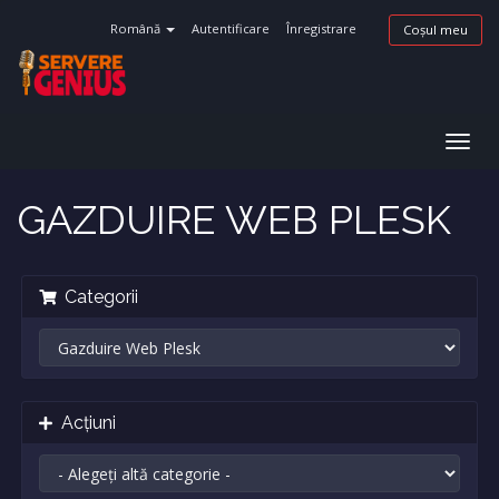
Română
Autentificare
Înregistrare
Coșul meu
Navi
Togg
GAZDUIRE WEB PLESK
Categorii
Acțiuni