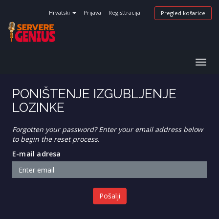
Hrvatski
Prijava
Registtracija
Pregled košarice
Togg
navig
PONIŠTENJE IZGUBLJENJE
LOZINKE
Forgotten your password? Enter your email address below
to begin the reset process.
E-mail adresa
Pošalji