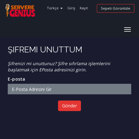
Türkçe
Giriş
Kayıt
Sepeti Görüntüle
Togg
navig
ŞIFREMI UNUTTUM
Şifrenizi mi unuttunuz? Şifre sıfırlama işlemlerini
başlatmak için EPosta adresinizi girin.
E-posta
Gönder