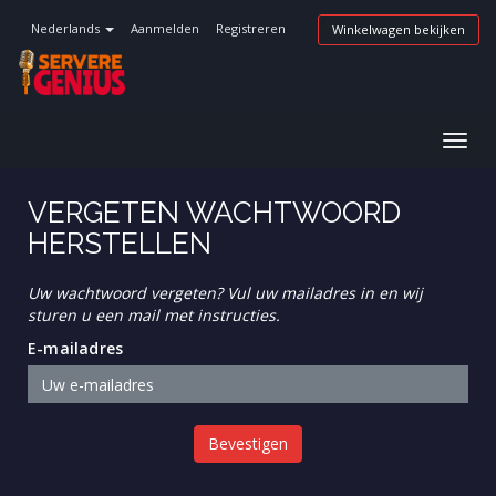
Nederlands
Aanmelden
Registreren
Winkelwagen bekijken
Navig
in-/u
VERGETEN WACHTWOORD
HERSTELLEN
Uw wachtwoord vergeten? Vul uw mailadres in en wij
sturen u een mail met instructies.
E-mailadres
Bevestigen